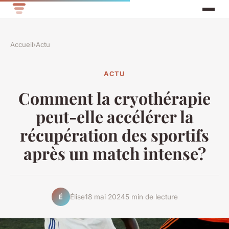
Accueil
›
Actu
ACTU
Comment la cryothérapie
peut-elle accélérer la
récupération des sportifs
après un match intense?
Élise
18 mai 2024
5 min de lecture
É