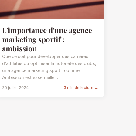
L'importance d'une agence
marketing sportif :
ambission
Que ce soit pour développer des carrières
d'athlètes ou optimiser la notoriété des clubs,
une agence marketing sportif comme
Ambission est essentielle...
20 juillet 2024
3 min de lecture →