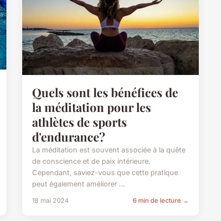
Quels sont les bénéfices de
la méditation pour les
athlètes de sports
d'endurance?
La méditation est souvent associée à la quête
de conscience et de paix intérieure.
Cependant, saviez-vous que cette pratique
peut également améliorer ...
18 mai 2024
6 min de lecture →