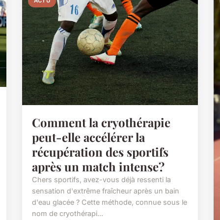
ACTU
Comment la cryothérapie
peut-elle accélérer la
récupération des sportifs
après un match intense?
Chers sportifs, avez-vous déjà ressenti la
sensation d'extrême fraîcheur après un bain
d'eau glacée ? Cette méthode, connue sous le
nom de cryothérapi...