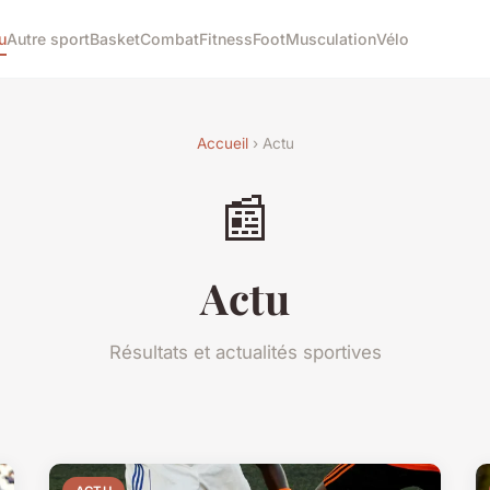
u
Autre sport
Basket
Combat
Fitness
Foot
Musculation
Vélo
Accueil
› Actu
📰
Actu
Résultats et actualités sportives