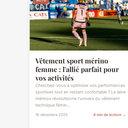
ACTU
Vêtement sport mérino
femme : l'allié parfait pour
vos activités
Cherchez-vous à optimiser vos performances
sportives tout en restant confortable ? La laine
mérinos révolutionne l'univers du vêtement
technique fémin...
16 décembre 2025
8 min de lecture →