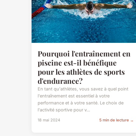
Pourquoi l'entraînement en
piscine est-il bénéfique
pour les athlètes de sports
d'endurance?
En tant qu'athlètes, vous savez à quel point
l'entraînement est essentiel à votre
performance et à votre santé. Le choix de
l'activité sportive pour v...
18 mai 2024
5 min de lecture →