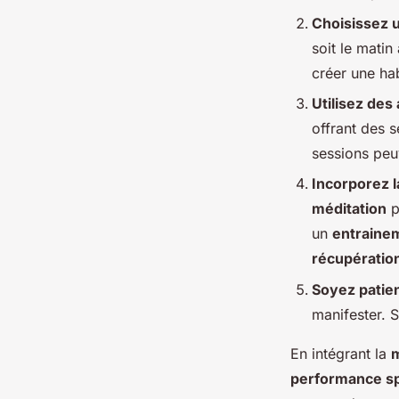
Choisissez 
soit le matin
créer une ha
Utilisez des
offrant des 
sessions peu
Incorporez l
méditation
p
un
entraine
récupératio
Soyez patie
manifester. 
En intégrant la
m
performance sp