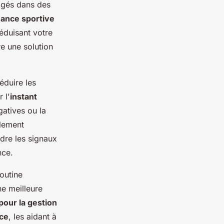
gagés dans des
ance sportive
éduisant votre
e une solution
éduire les
 l'
instant
atives ou la
alement
dre les signaux
ce.
outine
ne meilleure
pour la gestion
ce
, les aidant à