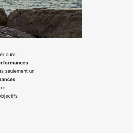
érieure.
erformances
pas seulement un
mances
tre
bjectifs