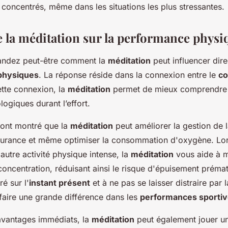
 concentrés, même dans les situations les plus stressantes.
e la méditation sur la performance physi
ndez peut-être comment la
méditation
peut influencer dir
physiques
. La réponse réside dans la connexion entre le
co
ette connexion, la
méditation
permet de mieux comprendre e
ogiques durant l’effort.
ont montré que la
méditation
peut améliorer la gestion de l
durance et même optimiser la consommation d'oxygène. Lo
autre activité physique intense, la
méditation
vous aide à m
oncentration, réduisant ainsi le risque d'épuisement préma
é sur l'
instant présent
et à ne pas se laisser distraire par 
 faire une grande différence dans les
performances sporti
avantages immédiats, la
méditation
peut également jouer un