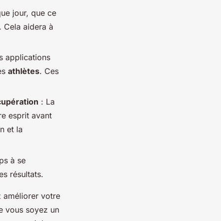
ue jour, que ce
. Cela aidera à
s applications
es
athlètes
. Ces
cupération
: La
re esprit avant
n et la
ps à se
s résultats.
 améliorer votre
ue vous soyez un