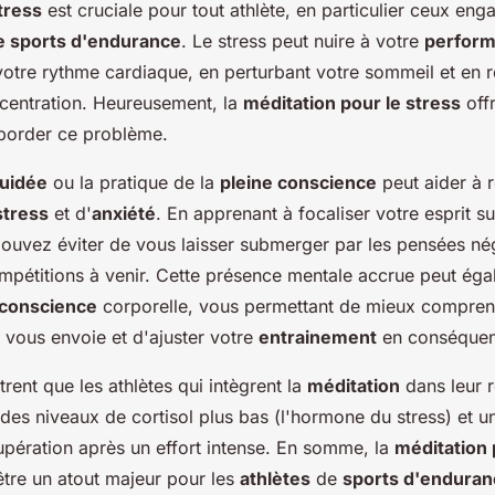
tress
est cruciale pour tout athlète, en particulier ceux en
e sports d'endurance
. Le stress peut nuire à votre
perform
otre rythme cardiaque, en perturbant votre sommeil et en r
centration. Heureusement, la
méditation pour le stress
offr
aborder ce problème.
guidée
ou la pratique de la
pleine conscience
peut aider à r
stress
et d'
anxiété
. En apprenant à focaliser votre esprit sur
pouvez éviter de vous laisser submerger par les pensées nég
mpétitions à venir. Cette présence mentale accrue peut ég
conscience
corporelle, vous permettant de mieux compren
vous envoie et d'ajuster votre
entrainement
en conséquen
ent que les athlètes qui intègrent la
méditation
dans leur r
des niveaux de cortisol plus bas (l'hormone du stress) et u
upération après un effort intense. En somme, la
méditation 
tre un atout majeur pour les
athlètes
de
sports d'enduran