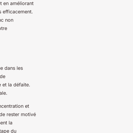
t en améliorant
s efficacement.
nc non
otre
ue dans les
 de
 et la défaite.
ale.
centration et
 de rester motivé
ent la
étape du