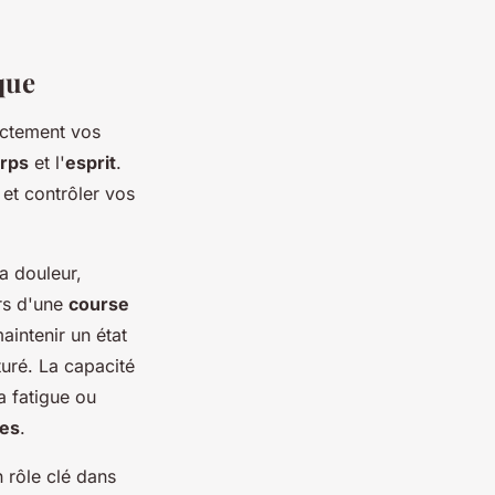
que
ectement vos
rps
et l'
esprit
.
t contrôler vos
a douleur,
rs d'une
course
aintenir un état
turé. La capacité
la fatigue ou
ves
.
 rôle clé dans