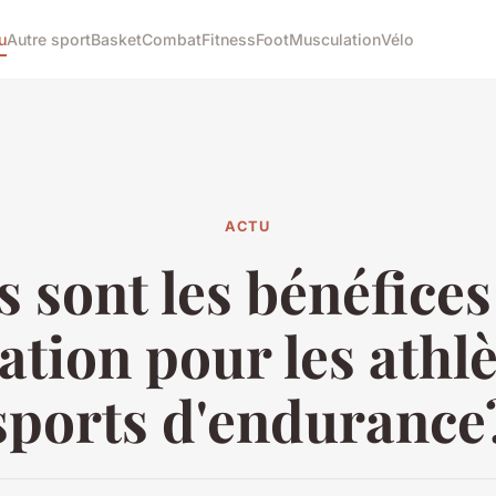
u
Autre sport
Basket
Combat
Fitness
Foot
Musculation
Vélo
ACTU
 sont les bénéfices
ation pour les athlè
sports d'endurance