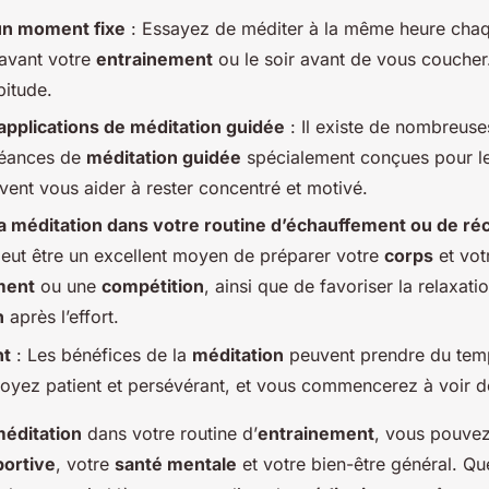
un moment fixe
: Essayez de méditer à la même heure chaq
 avant votre
entrainement
ou le soir avant de vous coucher
bitude.
 applications de méditation guidée
: Il existe de nombreuse
séances de
méditation guidée
spécialement conçues pour l
vent vous aider à rester concentré et motivé.
a méditation dans votre routine d’échauffement ou de ré
eut être un excellent moyen de préparer votre
corps
et vot
ment
ou une
compétition
, ainsi que de favoriser la relaxatio
n
après l’effort.
nt
: Les bénéfices de la
méditation
peuvent prendre du tem
Soyez patient et persévérant, et vous commencerez à voir de
éditation
dans votre routine d’
entrainement
, vous pouvez
ortive
, votre
santé mentale
et votre bien-être général. Q