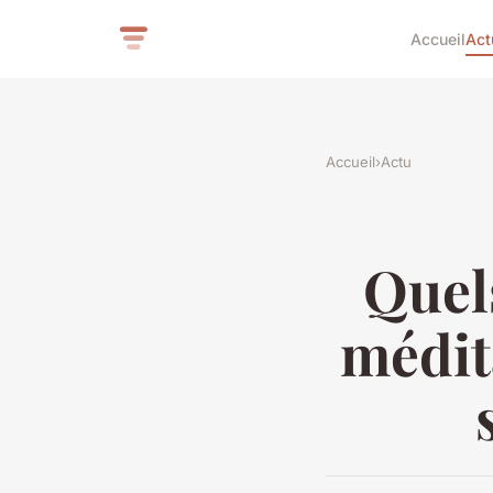
Accueil
Act
Accueil
›
Actu
Quels
médit