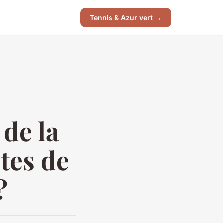
Tennis & Azur vert →
 de la
tes de
?