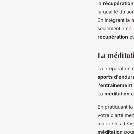
la
récupération
la qualité du so
En intégrant la
m
seulement amél
récupération
et
La méditat
La préparation m
sports d'endur
l'
entrainement
La
méditation
e
En pratiquant l
votre clarté men
malgré les défis
méditation
pour