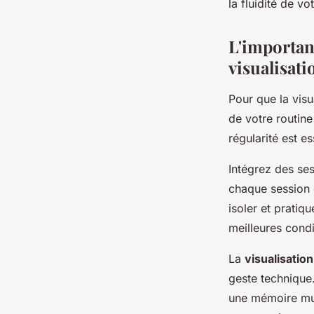
la fluidité de vo
L'importanc
visualisati
Pour que la visu
de votre routine
régularité est es
Intégrez des ses
chaque session 
isoler et pratiq
meilleures cond
La
visualisatio
geste technique
une mémoire musc