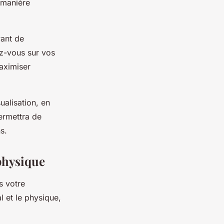
 manière
vant de
z-vous sur vos
maximiser
alisation, en
permettra de
s.
 physique
ns votre
 et le physique,