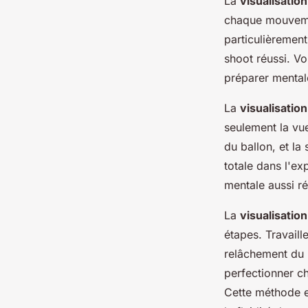
La
visualisation
chaque mouvemen
particulièremen
shoot réussi. Vo
préparer mentale
La
visualisation
seulement la vue
du ballon, et la
totale dans l'ex
mentale aussi ré
La
visualisatio
étapes. Travaill
relâchement du 
perfectionner c
Cette méthode es