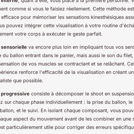
 interne
, quant à elle, vous place à la première personne. 
t comme si vous le faisiez réellement. Cette méthode est
t efficace pour mémoriser les sensations kinesthésiques ass
us pouvez intégrer cette visualisation à votre routine d'éc
ment votre corps à exécuter le geste parfait.
 sensorielle
va encore plus loin en impliquant tous vos sen
 du ballon entrant dans le panier, mais aussi le son du filet,
 sensation de vos muscles se contractant et se relâchant. C
périence renforce l'efficacité de la visualisation en créant un
aliste que possible.
n progressive
consiste à décomposer le shoot en suspension
ez sur chaque phase individuellement : la prise du ballon, le 
ballon, et le suivi. En isolant chaque composant, vous pou
haque aspect du mouvement avant de les combiner en une s
t particulièrement utile pour corriger des erreurs spécifiqu