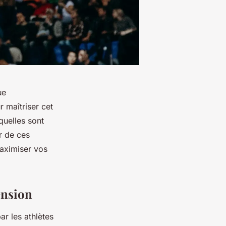
ue
r maîtriser cet
quelles sont
r de ces
maximiser vos
ension
ar les athlètes