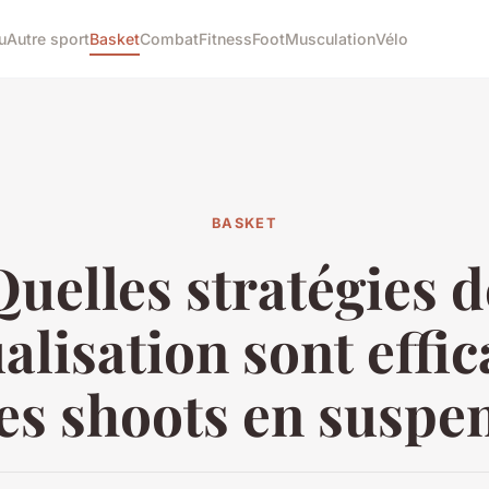
u
Autre sport
Basket
Combat
Fitness
Foot
Musculation
Vélo
BASKET
Quelles stratégies d
alisation sont effi
es shoots en suspe