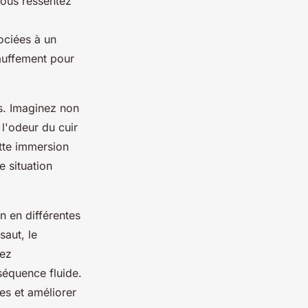
Vous ressentez
ociées à un
hauffement pour
s. Imaginez non
 l'odeur du cuir
ette immersion
e situation
 en différentes
saut, le
vez
équence fluide.
es et améliorer