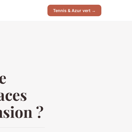
Tennis & Azur vert →
e
caces
nsion ?