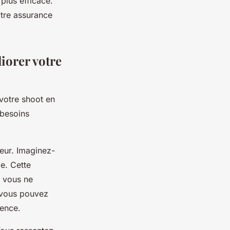
 plus efficace.
otre assurance
iorer votre
 votre shoot en
 besoins
eur. Imaginez-
e. Cette
e vous ne
 vous pouvez
uence.