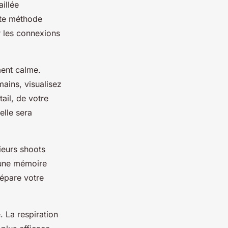
illée
tte méthode
 les connexions
ment calme.
mains, visualisez
ail, de votre
elle sera
ieurs shoots
e une mémoire
répare votre
. La respiration