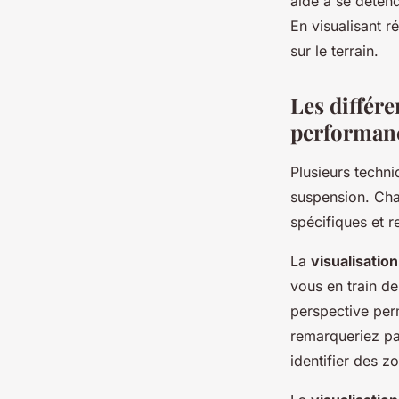
aide à se détend
En visualisant 
sur le terrain.
Les différ
performan
Plusieurs techni
suspension. Cha
spécifiques et 
La
visualisatio
vous en train d
perspective per
remarqueriez pa
identifier des z