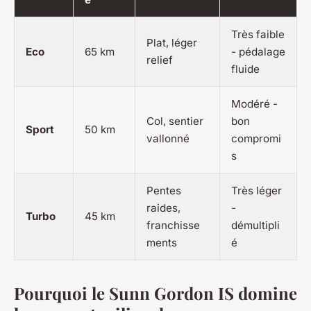
Très faible
Plat, léger
Eco
65 km
- pédalage
relief
fluide
Modéré -
Col, sentier
bon
Sport
50 km
vallonné
compromi
s
Pentes
Très léger
raides,
-
Turbo
45 km
franchisse
démultipli
ments
é
Pourquoi le Sunn Gordon IS domine