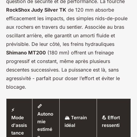
question de sécurité et de performance. La fourche
RockShox Judy Silver TK
de 120 mm absorbe
efficacement les impacts, des simples nids-de-poule
aux rochers en travers du sentier. Associée au bras
oscillant arrière, elle garantit un amorti fluide et
prévisible. De leur côté, les freins hydrauliques
Shimano MT200
(180 mm) offrent un freinage
progressif et constant, même après plusieurs
descentes successives. La puissance est là, sans
agressivité - parfait pour doser l’effort et éviter le
blocage.
📏
⚡
Autono
Mode
🏔️ Terrain
💪 Effort
mie
d'assis
idéal
ressenti
estimé
tance
e