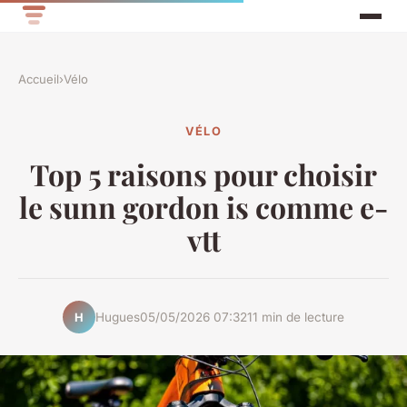
Accueil
›
Vélo
VÉLO
Top 5 raisons pour choisir
le sunn gordon is comme e-
vtt
Hugues
05/05/2026 07:32
11 min de lecture
H