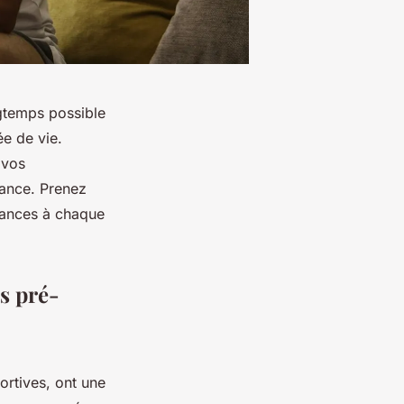
ngtemps possible
ée de vie.
 vos
sance. Prenez
mances à chaque
s pré-
rtives, ont une