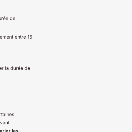
urée de
lement entre 15
r la durée de
rtaines
vant
arier les