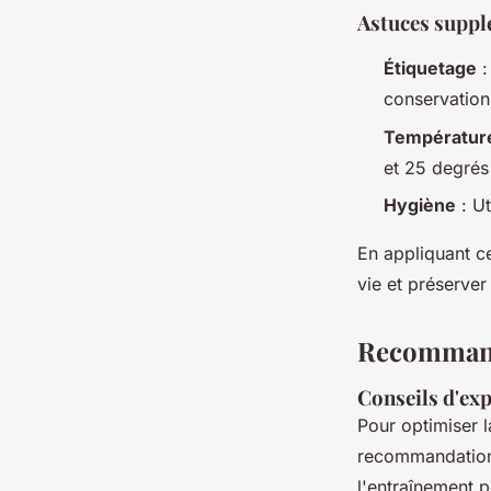
Astuces suppl
Étiquetage
:
conservation
Températur
et 25 degrés
Hygiène
: Ut
En appliquant c
vie et préserver
Recommand
Conseils d'ex
Pour optimiser 
recommandation
l'entraînement p