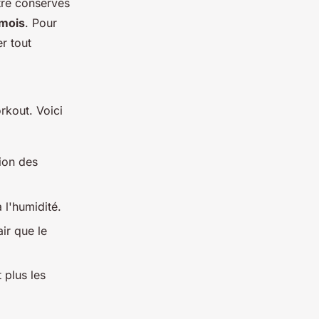
tre conservés
 mois
. Pour
er tout
orkout. Voici
ion des
 l'humidité.
ir que le
 plus les