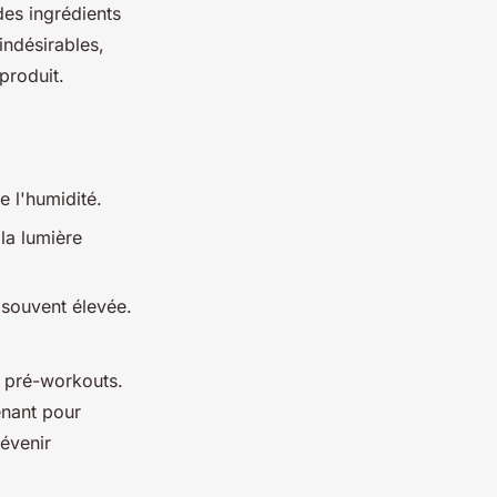
es ingrédients
indésirables,
 produit.
e l'humidité.
la lumière
t souvent élevée.
s pré-workouts.
enant pour
révenir