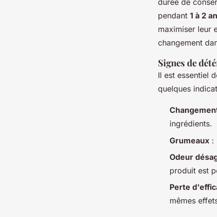
durée de conser
pendant
1 à 2 a
maximiser leur ef
changement dans
Signes de dété
Il est essentiel
quelques indicat
Changement
ingrédients.
Grumeaux
: 
Odeur désag
produit est p
Perte d'effic
mêmes effets,