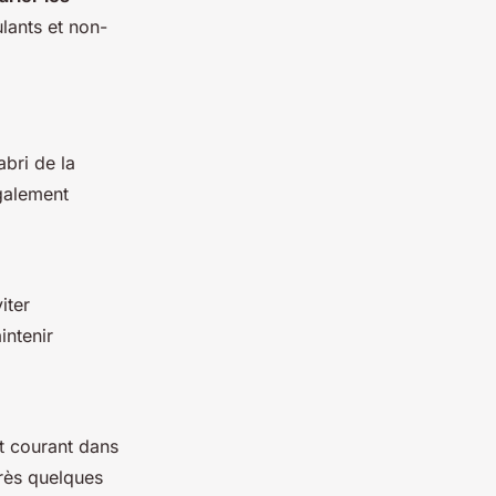
lants et non-
'abri de la
également
iter
intenir
nt courant dans
près quelques