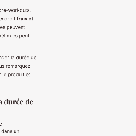
 pré-workouts.
 endroit
frais et
êmes peuvent
métiques peut
nger la durée de
vous remarquez
 le produit et
a durée de
c
r dans un